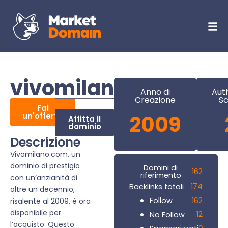
vivomilano.com
Anno di
Aut
Creazione
Sc
Fai
un'offerta
2009
Affitta il
dominio
Descrizione
Vivomilano.com, un
dominio di prestigio
Domini di
162
riferimento
con un’anzianità di
174
Backlinks totali
oltre un decennio,
162
Follow
risalente al 2009, è ora
disponibile per
12
No Follow
l’acquisto. Questo