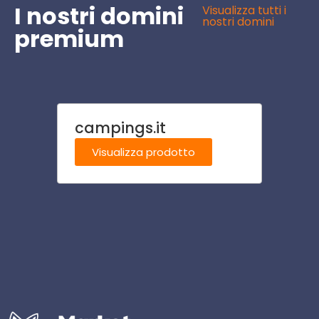
I nostri domini
Visualizza tutti i
nostri domini
premium
campings.it
stab
Visualizza prodotto
Visu