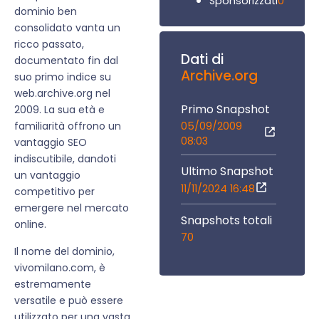
0
Sponsorizzati
dominio ben
consolidato vanta un
ricco passato,
Dati di
documentato fin dal
Archive.org
suo primo indice su
web.archive.org nel
Primo Snapshot
2009. La sua età e
05/09/2009
familiarità offrono un
08:03
vantaggio SEO
indiscutibile, dandoti
Ultimo Snapshot
un vantaggio
11/11/2024 16:48
competitivo per
emergere nel mercato
Snapshots totali
online.
70
Il nome del dominio,
vivomilano.com, è
estremamente
versatile e può essere
utilizzato per una vasta