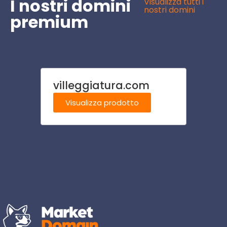
I nostri domini
Visualizza tutti i
nostri domini
premium
villeggiatura.com
ombre
Visualizza prodotto
Visu