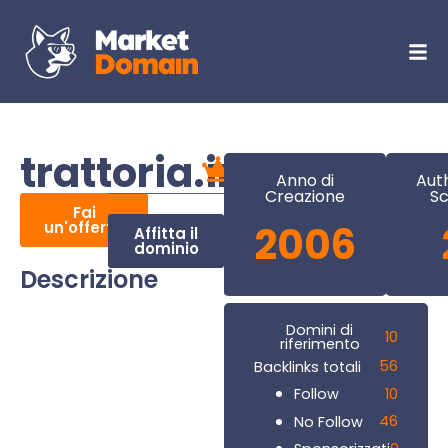
trattoria.info
Anno di
Aut
Creazione
Sc
Fai
un'offerta
2006
Affitta il
dominio
Descrizione
Domini di
10
riferimento
56
Backlinks totali
10
Follow
46
No Follow