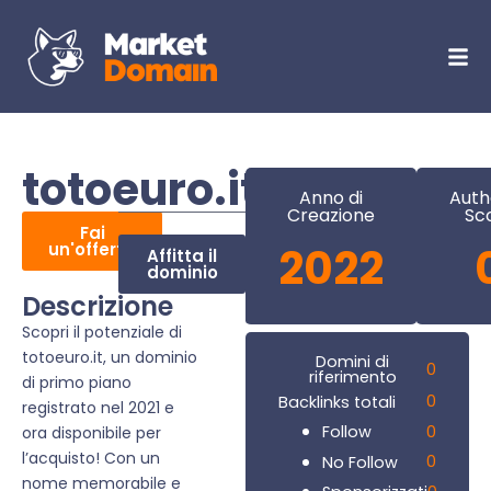
totoeuro.it
Anno di
Auth
Creazione
Sc
Fai
un'offerta
2022
Affitta il
dominio
Descrizione
Scopri il potenziale di
totoeuro.it, un dominio
Domini di
0
riferimento
di primo piano
0
Backlinks totali
registrato nel 2021 e
0
Follow
ora disponibile per
l’acquisto! Con un
0
No Follow
nome memorabile e