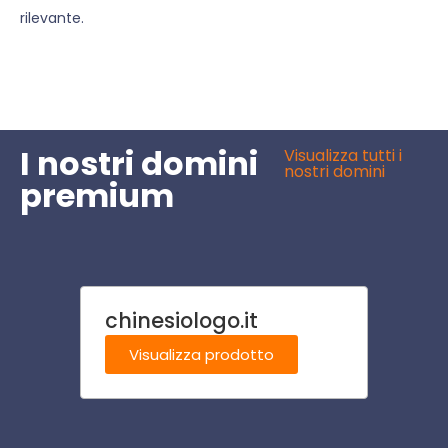
rilevante.
I nostri domini
Visualizza tutti i
nostri domini
premium
chinesiologo.it
tipo
Visualizza prodotto
Visu