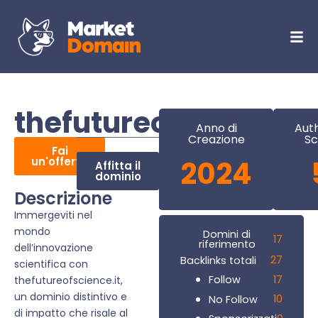
thefutureofscience.i
Anno di
Auth
Creazione
Sc
Fai
un'offerta
2024
Affitta il
dominio
Descrizione
Immergeviti nel
mondo
Domini di
17
riferimento
dell’innovazione
27
Backlinks totali
scientifica con
17
Follow
thefutureofscience.it,
un dominio distintivo e
10
No Follow
di impatto che risale al