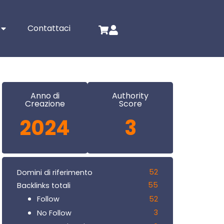
Contattaci
Anno di
Authority
Creazione
Score
2024
3
52
Domini di riferimento
55
Backlinks totali
52
Follow
3
No Follow