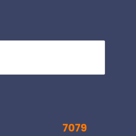
out
V
7079