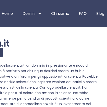
Home
Domini
Chi siamo
FAQ
Blog
.it
ellascienza.it, un dominio impressionante e ricco di
co è perfetto per chiunque desideri creare un hub di
ucative o un forum per gli appassionati di scienza. Potrebbe
e notizie scientifiche, ospitare webinar educativi o creare
fessionisti della scienza. Con agoradellascienza.it, hai
gitale per tutti coloro che amano la scienza. Potrebbe
mmerce per la vendita di prodotti scientifici o come
L’acquisto di agoradellascienza.it è un investimento nel