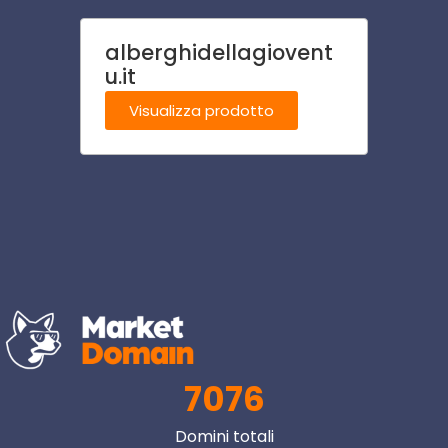
alberghidellagiovent
camp
u.it
Visu
Visualizza prodotto
7076
Domini totali