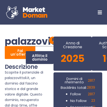
palazzovittoli.it
Anno di
Auth
Creazione
Sc
Fai
un'offerta
2025
Affitta il
dominio
Descrizione
Scoprite il potenziale di
palazzovittoli.it, un
Domini di
2817
riferimento
dominio dal fascino
2839
Backlinks totali
storico e dal grande
2817
Follow
valore digitale. Questo
dominio, recuperato
23
No Follow
dal drop time, offre