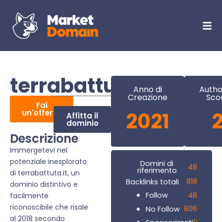
terrabattuta.it
Anno di
Autho
Creazione
Sco
Fai
un'offerta
2021
Affitta il
dominio
Descrizione
Immergetevi nel
potenziale inesplorato
Domini di
48
riferimento
di terrabattuta.it, un
818
Backlinks totali
dominio distintivo e
48
Follow
facilmente
riconoscibile che risale
806
No Follow
al 2018 secondo