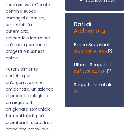
0
Sponsorizzati
l’archivio web. Questo
dominio evoca
immagini di natura,
Dati di
sostenibilità e
Archive.org
autenticità,
rendendolo ideale per
Primo Snapshot
un’ampia gamma di
progetti o business
03/02/2018 16:35
online.
Ultimo Snapshot
Potenzialmente
04/12/2024 16:51
perfetto per
un’organizzazione
Snapshots totali
ambientale, un’azienda
37
di prodotti biologici o
un negozio di
artigianato sostenibile,
terrabattuta.it può
diventare il fulcro di un
brand che promuove