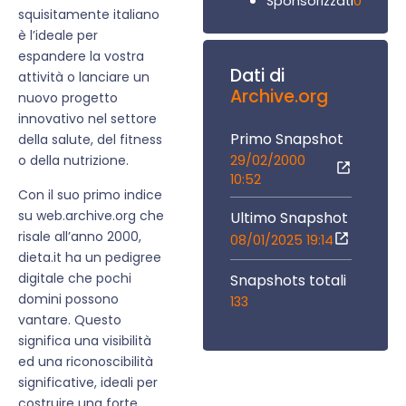
0
Sponsorizzati
squisitamente italiano
è l’ideale per
espandere la vostra
Dati di
attività o lanciare un
Archive.org
nuovo progetto
innovativo nel settore
Primo Snapshot
della salute, del fitness
29/02/2000
o della nutrizione.
10:52
Con il suo primo indice
su web.archive.org che
Ultimo Snapshot
risale all’anno 2000,
08/01/2025 19:14
dieta.it ha un pedigree
digitale che pochi
Snapshots totali
domini possono
133
vantare. Questo
significa una visibilità
ed una riconoscibilità
significative, ideali per
costruire una forte