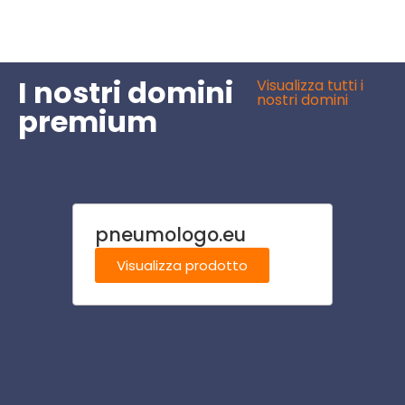
I nostri domini
Visualizza tutti i
nostri domini
premium
pneumologo.eu
affi
i.it
Visualizza prodotto
Visu