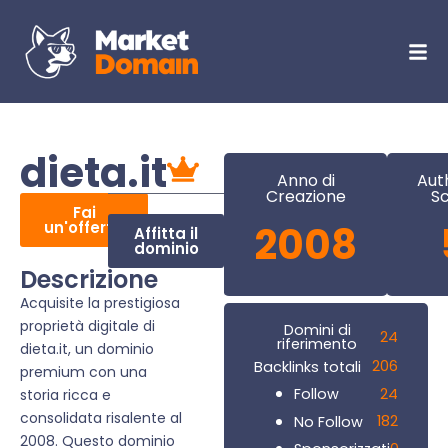
dieta.it
Anno di
Aut
Creazione
S
Fai
un'offerta
2008
Affitta il
dominio
Descrizione
Acquisite la prestigiosa
proprietà digitale di
Domini di
24
riferimento
dieta.it, un dominio
206
Backlinks totali
premium con una
24
Follow
storia ricca e
consolidata risalente al
182
No Follow
2008. Questo dominio