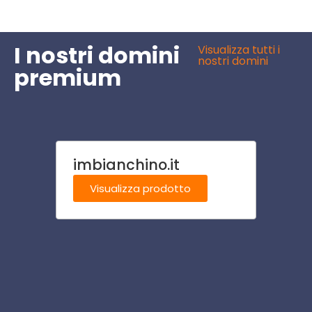
I nostri domini
Visualizza tutti i
nostri domini
premium
imbianchino.it
brut.i
Visualizza prodotto
Visu