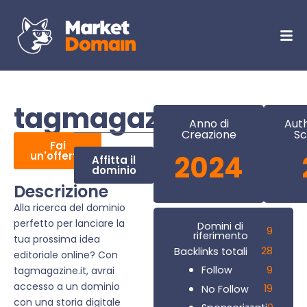
tagmagazine.it
Anno di
Auth
Creazione
Sc
Fai
un'offerta
2024
Affitta il
dominio
Descrizione
Alla ricerca del dominio
perfetto per lanciare la
Domini di
9
riferimento
tua prossima idea
28
Backlinks totali
editoriale online? Con
9
Follow
tagmagazine.it, avrai
accesso a un dominio
19
No Follow
con una storia digitale