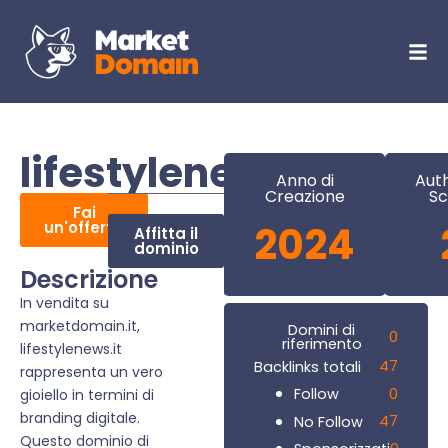
lifestylenews.it
Anno di
Auth
Creazione
Sc
Fai
un'offerta
2024
Affitta il
dominio
Descrizione
In vendita su
marketdomain.it,
Domini di
0
riferimento
lifestylenews.it
47
Backlinks totali
rappresenta un vero
0
Follow
gioiello in termini di
branding digitale.
47
No Follow
Questo dominio di