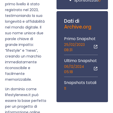
0
Sponsorizzati
primo livello è stato
registrato nel 2023,
testimoniando la sua
Dati di
longevità e affidabilità
Archive.org
nel mondo digitale. Il
suo nome unisce due
Primo Snapshot
parole chiave di
25/02/2023
grande impatto:
08:31
“lifestyle” e “news”,
creando un marchio
Ultimo Snapshot
immediatamente
06/12/2024
riconoscibile e
05:18
facilmente
memorizzabile.
Snapshots totali
11
Un dominio come
lifestylenews.it può
essere la base perfetta
per un progetto di
informazione online