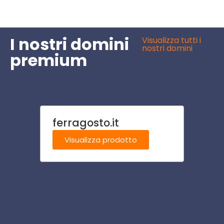
I nostri domini
Visualizza tutti i
nostri domini
premium
ferragosto.it
motel
Visualizza prodotto
Visu