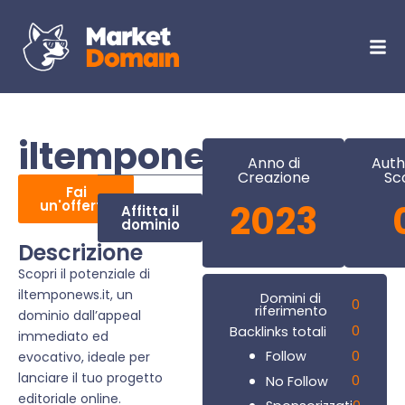
iltemponews.it
Anno di
Auth
Creazione
Sc
Fai
un'offerta
2023
Affitta il
dominio
Descrizione
Scopri il potenziale di
iltemponews.it, un
Domini di
0
riferimento
dominio dall’appeal
0
Backlinks totali
immediato ed
0
Follow
evocativo, ideale per
lanciare il tuo progetto
0
No Follow
editoriale online.