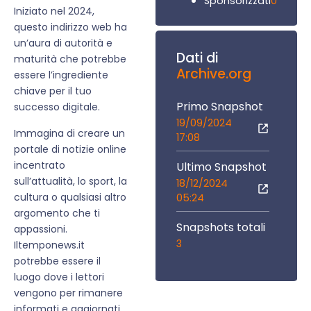
0
Sponsorizzati
Iniziato nel 2024,
questo indirizzo web ha
un’aura di autorità e
Dati di
maturità che potrebbe
Archive.org
essere l’ingrediente
chiave per il tuo
Primo Snapshot
successo digitale.
19/09/2024
Immagina di creare un
17:08
portale di notizie online
incentrato
Ultimo Snapshot
sull’attualità, lo sport, la
18/12/2024
cultura o qualsiasi altro
05:24
argomento che ti
Snapshots totali
appassioni.
3
Iltemponews.it
potrebbe essere il
luogo dove i lettori
vengono per rimanere
informati e aggiornati,