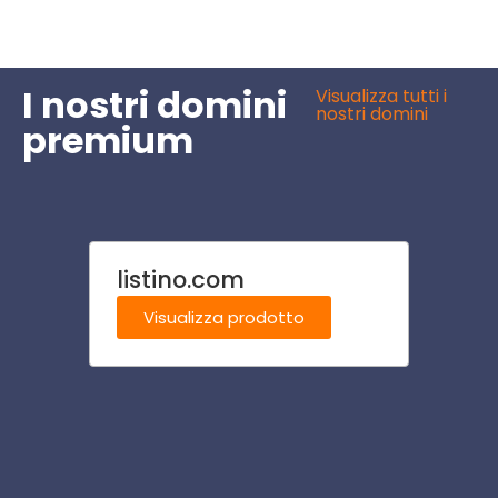
I nostri domini
Visualizza tutti i
nostri domini
premium
listino.com
cant
Visualizza prodotto
Visu