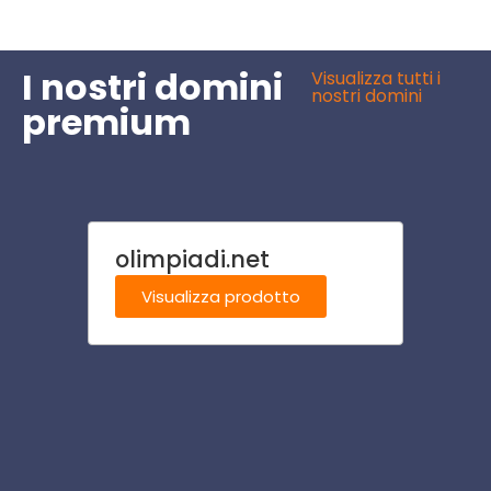
I nostri domini
Visualizza tutti i
nostri domini
premium
olimpiadi.net
resid
Visualizza prodotto
Visu