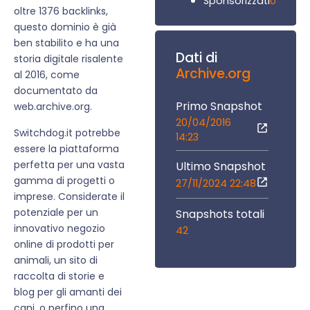
0
Sponsorizzati
oltre 1376 backlinks,
questo dominio è già
ben stabilito e ha una
Dati di
storia digitale risalente
Archive.org
al 2016, come
documentato da
Primo Snapshot
web.archive.org.
20/04/2016
Switchdog.it potrebbe
14:23
essere la piattaforma
perfetta per una vasta
Ultimo Snapshot
gamma di progetti o
27/11/2024 22:48
imprese. Considerate il
potenziale per un
Snapshots totali
innovativo negozio
42
online di prodotti per
animali, un sito di
raccolta di storie e
blog per gli amanti dei
cani, o perfino una