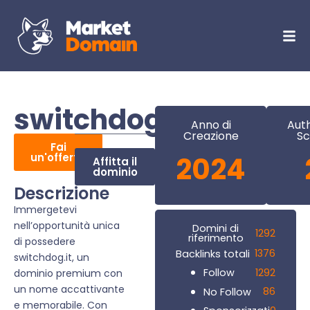
switchdog.it
Anno di
Auth
Creazione
Sc
Fai
un'offerta
2024
Affitta il
dominio
Descrizione
Immergetevi
nell’opportunità unica
Domini di
1292
riferimento
di possedere
1376
Backlinks totali
switchdog.it, un
1292
Follow
dominio premium con
un nome accattivante
86
No Follow
e memorabile. Con