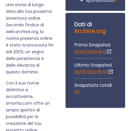
0
Sponsorizzati
una storia di lunga
data alla tua prossima
avventura online.
Dati di
Secondo l’indice di
Archive.org
web.archive.org, la
nostra presenza online
Primo Snapshot
è stata riconosciuta fin
dal 2003, un segno
01/02/2003 19:12
della persistenza e
Ultimo Snapshot
della rilevanza di
questo dominio.
30/01/2022 15:52
Con il suo nome
Snapshots totali
distintivo e
42
accattivante,
smorfia.com offre un
ampio spettro di
possibilità per la
creazione del tuo
progetto online.