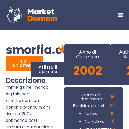
smorfia.com
Anno di
Auth
Creazione
Sc
Fai
un'offerta
2002
Affitta il
dominio
Descrizione
Immergiti nel mondo
digitale con
Domini di
16
riferimento
smorfia.com, un
22
Backlinks totali
dominio premium che
16
Follow
risale al 2002,
abbinando così
6
No Follow
un’aura di autenticità e