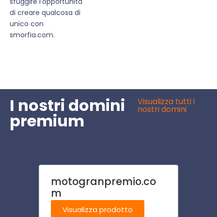
sfuggire l’opportunità
di creare qualcosa di
unico con
smorfia.com.
I nostri domini
Visualizza tutti i
nostri domini
premium
motogranpremio.co
neur
m
Visu
Visualizza prodotto