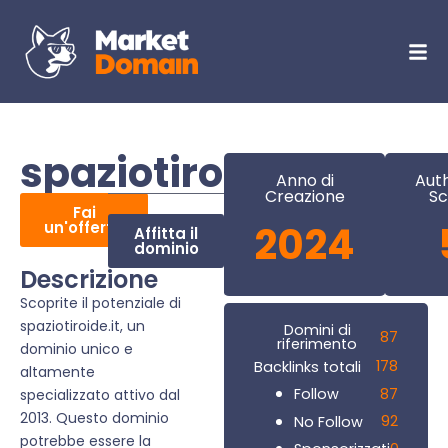
spaziotiroide.it
Anno di
Auth
Creazione
Sc
Fai
un'offerta
2024
Affitta il
dominio
Descrizione
Scoprite il potenziale di
spaziotiroide.it, un
Domini di
87
riferimento
dominio unico e
178
Backlinks totali
altamente
87
Follow
specializzato attivo dal
2013. Questo dominio
92
No Follow
potrebbe essere la