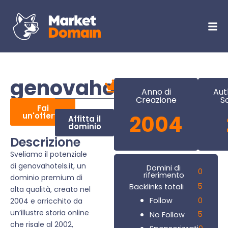
genovahotels.it
Anno di
Aut
Creazione
S
Fai
un'offerta
2004
Affitta il
dominio
Descrizione
Sveliamo il potenziale
di genovahotels.it, un
Domini di
0
riferimento
dominio premium di
5
Backlinks totali
alta qualità, creato nel
0
Follow
2004 e arricchito da
un’illustre storia online
5
No Follow
che risale al 2002,