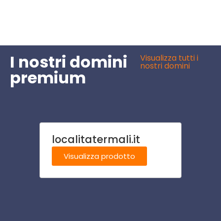
I nostri domini
Visualizza tutti i
nostri domini
premium
localitatermali.it
neuro
Visualizza prodotto
Visu