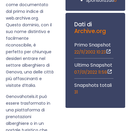
0
Sponsorizzati
come documentato
dal primo indice di
web.archive.org.
Dati di
Questo dominio, con il
Archive.org
suo nome distintivo e
facilmente
Primo Snapshot
riconoscibile, è
perfetto per chiunque
22/11/2002 10:23
desideri entrare nel
Ultimo Snapshot
settore alberghiero di
Genova, una delle città
07/01/2022 11:59
più affascinanti e
Snapshots totali
visitate d’Italia.
31
Genovahotels.it può
essere trasformato in
una piattaforma di
prenotazioni
alberghiere o in un
portale turistico che