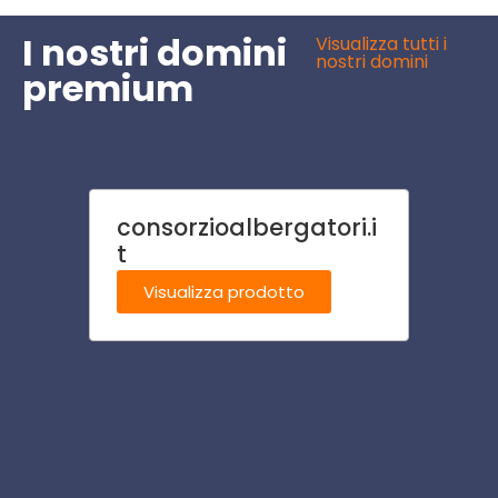
I nostri domini
Visualizza tutti i
nostri domini
premium
consorzioalbergatori.i
tratt
t
Visu
Visualizza prodotto