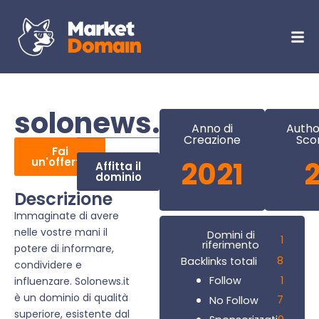
solonews.it
Anno di
Autho
Creazione
Sco
Fai
un'offerta
2021
Affitta il
dominio
Descrizione
Immaginate di avere
nelle vostre mani il
Domini di
1
riferimento
potere di informare,
8
Backlinks totali
condividere e
1
Follow
influenzare. Solonews.it
è un dominio di qualità
7
No Follow
superiore, esistente dal