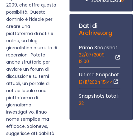
0
Sponsorizzati
2009, che offre questa
possibilità. Questo
dominio è l’ideale per
Dati di
creare una
Archive.org
piattaforma di notizie
online, un blog
Primo Snapshot
giornalistico o un sito di
22/07/2009
recensioni. Potete
12:00
anche sfruttarlo per
avviare un forum di
Ultimo Snapshot
discussione su temi
13/11/2024 15:44
attuali, un portale di
notizie locali o una
Snapshots totali
piattaforma di
22
giornalismo
investigativo. Il suo
nome semplice ma
efficace, Solonews,
suggerisce affidabilità