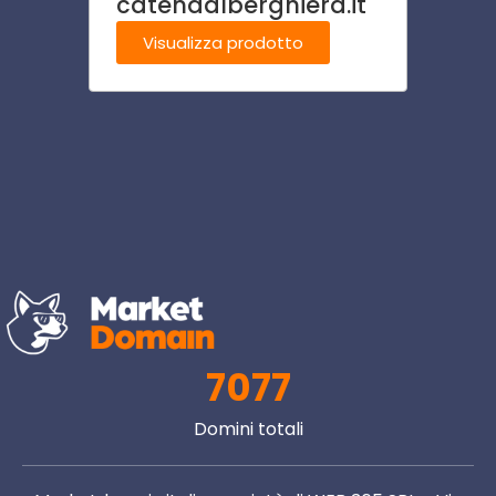
catenaalberghiera.it
carr
Visualizza prodotto
Visu
7077
Domini totali