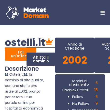
ostelli.it
Anno di
Auth
Creazione
Sc
Fai
un'offerta
2002
Affitta il
dominio
Descrizione
🏰 Ostelli.it 🏰: Un
dominio di alta qualità,
Domini di
6
riferimento
con una storia che
15
Backlinks totali
risale al 2002, pronto
6
Follow
per essere il tuo
portale online per
9
No Follow
l’ospitalità economica