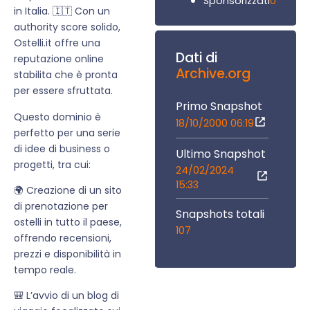
0
Sponsorizzati
in Italia. 🇮🇹 Con un
authority score solido,
Ostelli.it offre una
Dati di
reputazione online
Archive.org
stabilita che è pronta
per essere sfruttata.
Primo Snapshot
Questo dominio è
18/10/2000 06:19
perfetto per una serie
di idee di business o
Ultimo Snapshot
progetti, tra cui:
24/02/2024
15:33
🌍 Creazione di un sito
di prenotazione per
Snapshots totali
ostelli in tutto il paese,
107
offrendo recensioni,
prezzi e disponibilità in
tempo reale.
🎒 L’avvio di un blog di