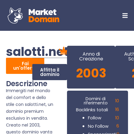
salotti.net
Anno di
Auth
Creazione
Sc
Fai
un'offerta
2003
Affitta il
dominio
Descrizione
Immergiti nel mondo
del comfort e dello
Domini di
10
riferimento
stile con salotti.net, un
16
Backlinks totali
dominio premium
10
Follow
esclusivo in vendita.
Creato nel 2003,
6
No Follow
questo dominio vanta