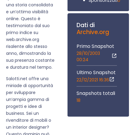
0
Sponsorizzati
una storia consolidata
e un’ottima visibilità
online. Questo è
Dati di
testimoniato dal suo
Archive.org
primo indice su
web.archive.org
Primo Snapshot
risalente allo stesso
28/10/2003
anno, dimostrando la
00:24
sua presenza costante
e duratura nel tempo.
Ultimo Snapshot
Salotti.net offre una
22/12/2021 16:36
miriade di opportunità
per sviluppare
Snapshots totali
un’ampia gamma di
18
progetti e idee di
business. Sei un
rivenditore di mobili o
un interior designer?
Questo dominio può