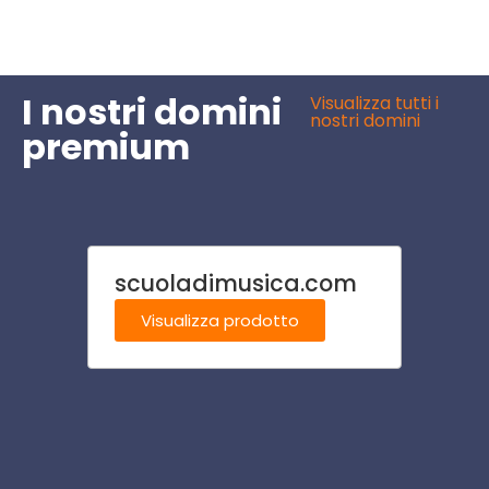
I nostri domini
Visualizza tutti i
nostri domini
premium
scuoladimusica.com
smar
Visualizza prodotto
Visu