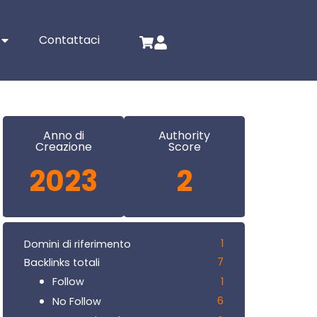
Contattaci
Anno di
Authority
Creazione
Score
2023
2
1
Domini di riferimento
7
Backlinks totali
1
Follow
6
No Follow