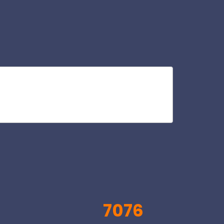
vil
V
7076