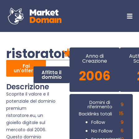
ristoratore.eu
Anno di
Aut
Creazione
Sc
Fai
un'offerta
2006
Affitta il
dominio
Descrizione
Scoprite il valore e il
potenziale del dominio
Domini di
9
riferimento
premium
15
Backlinks totali
ristoratore.eu, un
9
Follow
gioiello digitale sul
mercato dal 2006.
6
No Follow
Questo dominio