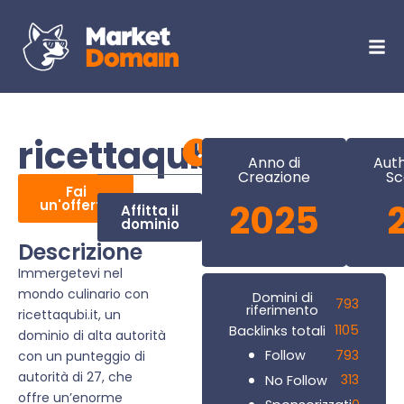
ricettaqubi.it
Anno di
Auth
Creazione
Sc
Fai
un'offerta
2025
Affitta il
dominio
Descrizione
Immergetevi nel
mondo culinario con
Domini di
793
riferimento
ricettaqubi.it, un
1105
Backlinks totali
dominio di alta autorità
793
Follow
con un punteggio di
autorità di 27, che
313
No Follow
offre un’enorme