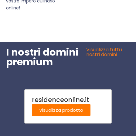
vostro impero culinario
online!
I nostri domini
Visualizza tutti i
nostri domini
premium
residenceonline.it
caten
Visualizza prodotto
Visu