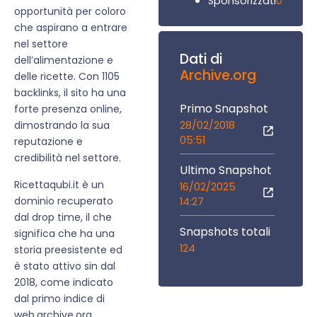
0
Sponsorizzati
opportunità per coloro
che aspirano a entrare
nel settore
Dati di
dell’alimentazione e
Archive.org
delle ricette. Con 1105
backlinks, il sito ha una
Primo Snapshot
forte presenza online,
28/02/2018
dimostrando la sua
05:51
reputazione e
credibilità nel settore.
Ultimo Snapshot
Ricettaqubi.it è un
16/02/2025
dominio recuperato
14:27
dal drop time, il che
Snapshots totali
significa che ha una
124
storia preesistente ed
è stato attivo sin dal
2018, come indicato
dal primo indice di
web.archive.org.