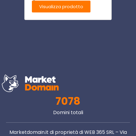
ani.it
Visualizza prodotto
Visu
7078
Domini totali
Marketdomain.it di proprietà di WEB 365 SRL – Via