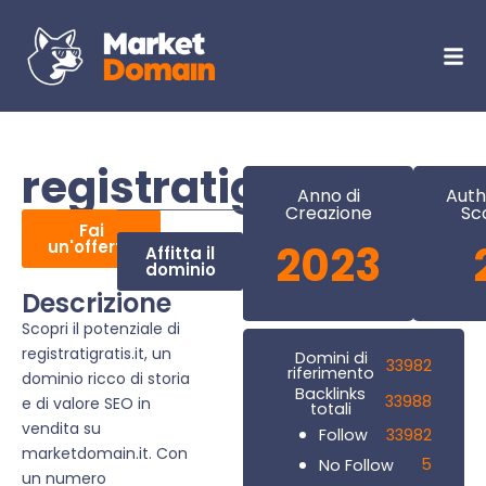
registratigratis.it
Anno di
Auth
Creazione
Sc
Fai
un'offerta
2023
Affitta il
dominio
Descrizione
Scopri il potenziale di
registratigratis.it, un
Domini di
33982
riferimento
dominio ricco di storia
Backlinks
33988
e di valore SEO in
totali
vendita su
33982
Follow
marketdomain.it. Con
5
No Follow
un numero