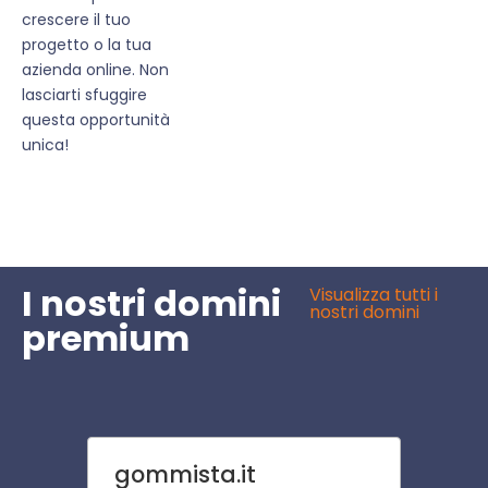
crescere il tuo
progetto o la tua
azienda online. Non
lasciarti sfuggire
questa opportunità
unica!
I nostri domini
Visualizza tutti i
nostri domini
premium
gommista.it
beda