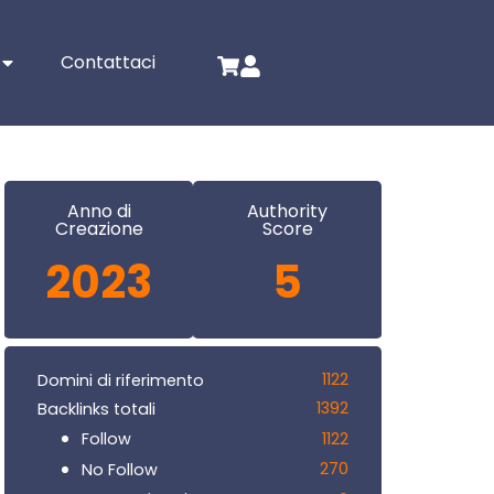
Contattaci
Anno di
Authority
Creazione
Score
2023
5
1122
Domini di riferimento
1392
Backlinks totali
1122
Follow
270
No Follow