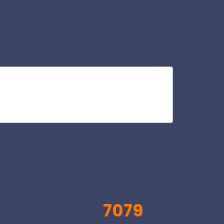
via
V
7079