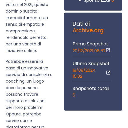
0
Sponsorizzati
volta nel 2021, questo
dominio suscita
immediatamente un
Dati di
senso di empatia e
Archive.org
comprensione,
rendendolo perfetto
Primo Snapshot
per una varietà di
iniziative online.
20/12/2021 06:52
Potrebbe essere la
Ultimo Snapshot
casa di un innovativo
19/08/2024
servizio di consulenza o
15:02
coaching, un luogo
dove le persone
Snapshots totali
possono trovare
6
supporto e soluzioni
per i loro problemi.
Oppure, potrebbe
servire come
piattaforma per un