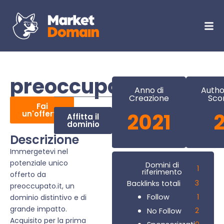
preoccupato.it
Anno di
Autho
Creazione
Sco
Fai
un'offerta
2021
Affitta il
dominio
Descrizione
Immergetevi nel
potenziale unico
Domini di
1
riferimento
offerto da
3
Backlinks totali
preoccupato.it, un
1
Follow
dominio distintivo e di
grande impatto.
2
No Follow
Acquisito per la prima