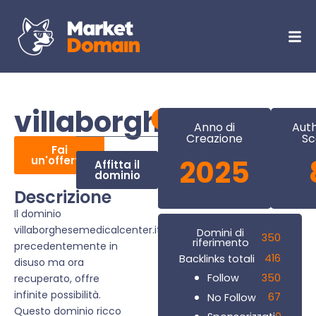
villaborghesemedica
Anno di
Auth
Creazione
Sc
Fai
un'offerta
2025
Affitta il
dominio
Descrizione
Il dominio
villaborghesemedicalcenter.it,
Domini di
350
riferimento
precedentemente in
416
Backlinks totali
disuso ma ora
350
Follow
recuperato, offre
infinite possibilità.
67
No Follow
Questo dominio ricco