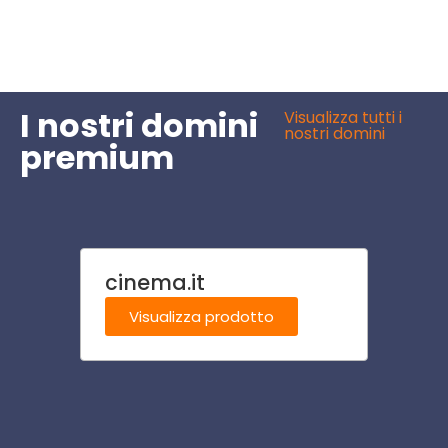
I nostri domini
Visualizza tutti i
nostri domini
premium
cinema.it
viagg
Visualizza prodotto
Visu