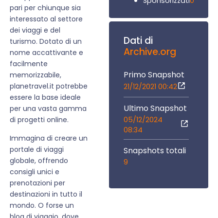
0
Sponsorizzati
pari per chiunque sia
interessato al settore
dei viaggi e del
Dati di
turismo. Dotato di un
Archive.org
nome accattivante e
facilmente
Primo Snapshot
memorizzabile,
planetravel.it potrebbe
21/12/2021 00:42
essere la base ideale
Ultimo Snapshot
per una vasta gamma
05/12/2024
di progetti online.
08:34
Immagina di creare un
portale di viaggi
Snapshots totali
globale, offrendo
9
consigli unici e
prenotazioni per
destinazioni in tutto il
mondo. O forse un
blog di viaggio, dove