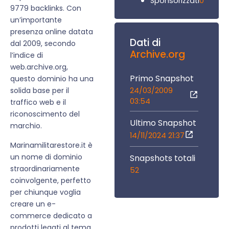
0
Sponsorizzati
9779 backlinks. Con
un’importante
presenza online datata
Dati di
dal 2009, secondo
Archive.org
l’indice di
web.archive.org,
Primo Snapshot
questo dominio ha una
24/03/2009
solida base per il
03:54
traffico web e il
riconoscimento del
Ultimo Snapshot
marchio.
14/11/2024 21:37
Marinamilitarestore.it è
un nome di dominio
Snapshots totali
straordinariamente
52
coinvolgente, perfetto
per chiunque voglia
creare un e-
commerce dedicato a
prodotti legati al tema