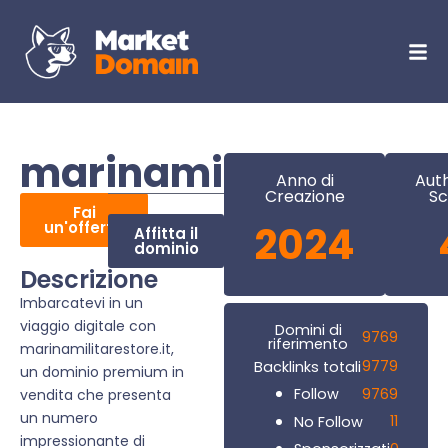
marinamilitarestore.
Anno di
Auth
Creazione
Sc
Fai
un'offerta
2024
Affitta il
dominio
Descrizione
Imbarcatevi in un
viaggio digitale con
Domini di
9769
riferimento
marinamilitarestore.it,
9779
Backlinks totali
un dominio premium in
9769
Follow
vendita che presenta
un numero
11
No Follow
impressionante di