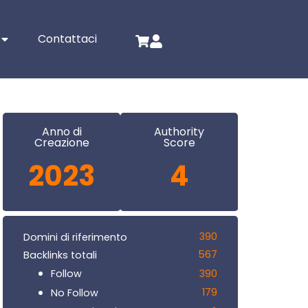
Contattaci
Anno di
Authority
Creazione
Score
2023
4
390
Domini di riferimento
567
Backlinks totali
390
Follow
179
No Follow