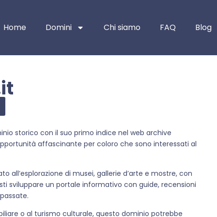
Home
Domini
Chi siamo
FAQ
Blog
it
inio storico con il suo primo indice nel web archive
opportunità affascinante per coloro che sono interessati al
o all’esplorazione di musei, gallerie d’arte e mostre, con
resti sviluppare un portale informativo con guide, recensioni
 passate.
biliare o al turismo culturale, questo dominio potrebbe