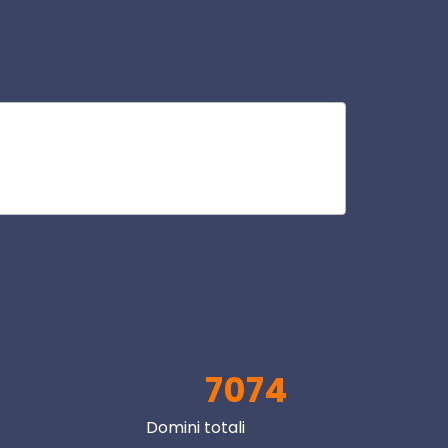
imp
V
7074
Domini totali