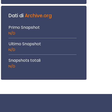
Dati di
Archive.org
Primo Snapshot
N/D
Ultimo Snapshot
N/D
Snapshots totali
N/D