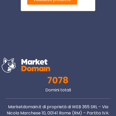
Visu
7078
Domini totali
Marketdomain.it di proprietà di WEB 365 SRL – Via
Nicola Marchese 10, 00141 Rome (RM) – Partita IVA: