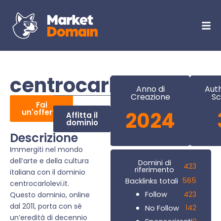
centrocarlolevi.it
Anno di
Auth
Creazione
Sc
Fai
un'offerta
2024
Affitta il
dominio
Descrizione
Immergiti nel mondo
dell’arte e della cultura
Domini di
423
riferimento
italiana con il dominio
565
Backlinks totali
centrocarlolevi.it.
423
Follow
Questo dominio, online
dal 2011, porta con sé
142
No Follow
un’eredità di decennio