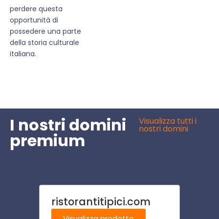
perdere questa
opportunità di
possedere una parte
della storia culturale
italiana.
I nostri domini
Visualizza tutti i
nostri domini
premium
ristorantitipici.com
albe
u.it
Visualizza prodotto