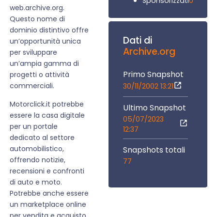
0
Sponsorizzati
web.archive.org.
Questo nome di
dominio distintivo offre
Dati di
un’opportunità unica
Archive.org
per sviluppare
un’ampia gamma di
Primo Snapshot
progetti o attività
commerciali.
30/11/2002 13:21
Motorclick.it potrebbe
Ultimo Snapshot
essere la casa digitale
05/07/2023
per un portale
12:37
dedicato al settore
automobilistico,
Snapshots totali
offrendo notizie,
77
recensioni e confronti
di auto e moto.
Potrebbe anche essere
un marketplace online
per vendita e acquisto