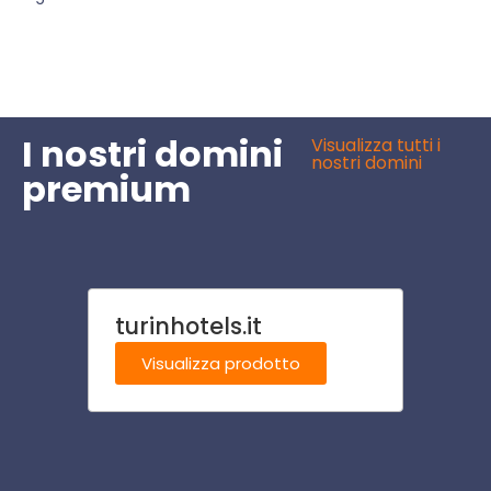
I nostri domini
Visualizza tutti i
nostri domini
premium
turinhotels.it
gioca
Visualizza prodotto
Visu