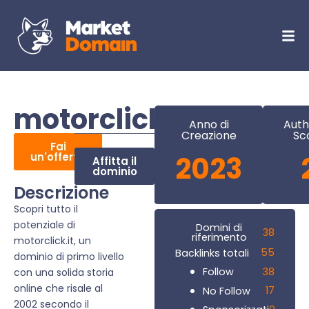
motorclick.it
Anno di
Auth
Creazione
Sc
Fai
un'offerta
2023
Affitta il
dominio
Descrizione
Scopri tutto il
potenziale di
Domini di
38
riferimento
motorclick.it, un
55
Backlinks totali
dominio di primo livello
38
Follow
con una solida storia
online che risale al
17
No Follow
2002 secondo il