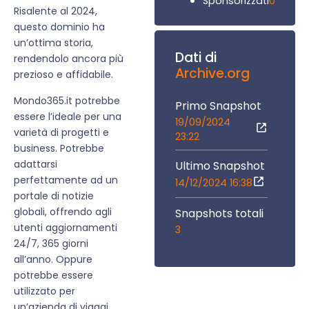
0
Sponsorizzati
Risalente al 2024,
questo dominio ha
un’ottima storia,
Dati di
rendendolo ancora più
Archive.org
prezioso e affidabile.
Mondo365.it potrebbe
Primo Snapshot
essere l’ideale per una
19/09/2024
varietà di progetti e
23:22
business. Potrebbe
adattarsi
Ultimo Snapshot
perfettamente ad un
14/12/2024 16:38
portale di notizie
globali, offrendo agli
Snapshots totali
utenti aggiornamenti
3
24/7, 365 giorni
all’anno. Oppure
potrebbe essere
utilizzato per
un’azienda di viaggi