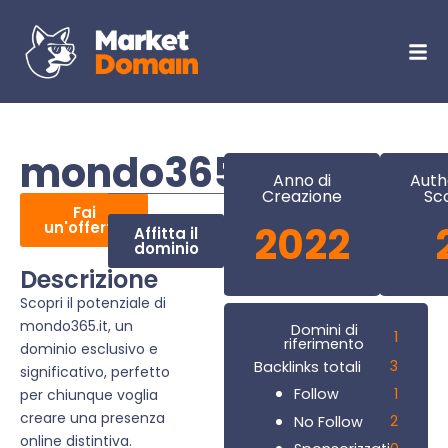
mondo365.it
Anno di
Auth
Creazione
Sc
Fai
un'offerta
2022
Affitta il
dominio
Descrizione
Scopri il potenziale di
mondo365.it, un
Domini di
1
riferimento
dominio esclusivo e
3
Backlinks totali
significativo, perfetto
1
Follow
per chiunque voglia
creare una presenza
2
No Follow
online distintiva.