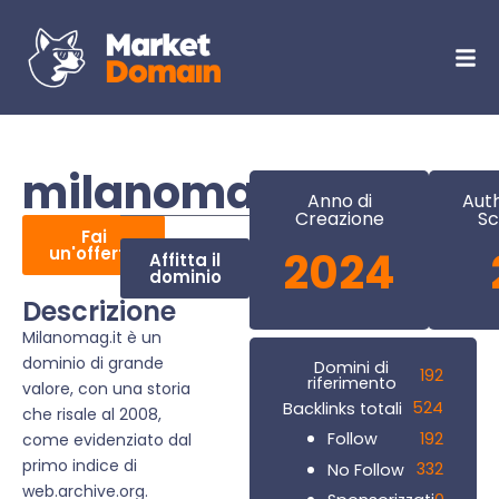
milanomag.it
Anno di
Auth
Creazione
Sc
Fai
un'offerta
2024
Affitta il
dominio
Descrizione
Milanomag.it è un
dominio di grande
Domini di
192
riferimento
valore, con una storia
524
Backlinks totali
che risale al 2008,
192
Follow
come evidenziato dal
primo indice di
332
No Follow
web.archive.org.