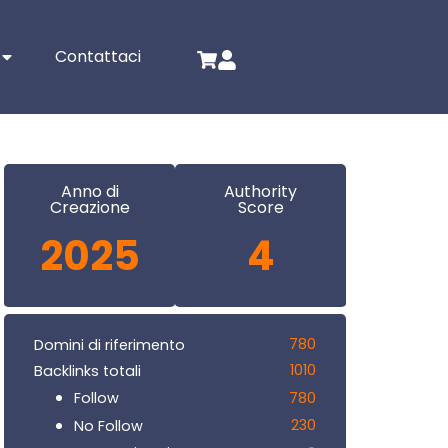
Contattaci
Anno di
Authority
Creazione
Score
2025
4
780
Domini di riferimento
1010
Backlinks totali
780
Follow
230
No Follow