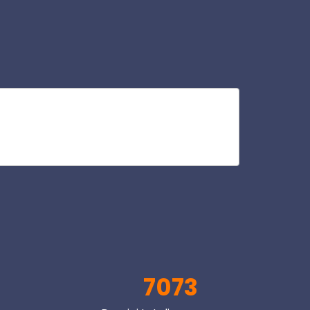
gat
V
7073