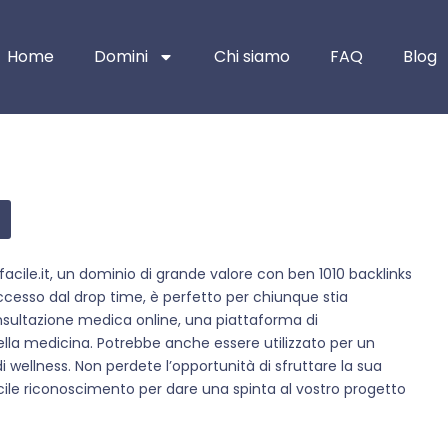
Home
Domini
Chi siamo
FAQ
Blog
acile.it, un dominio di grande valore con ben 1010 backlinks
ccesso dal drop time, è perfetto per chiunque stia
nsultazione medica online, una piattaforma di
lla medicina. Potrebbe anche essere utilizzato per un
i wellness. Non perdete l’opportunità di sfruttare la sua
facile riconoscimento per dare una spinta al vostro progetto