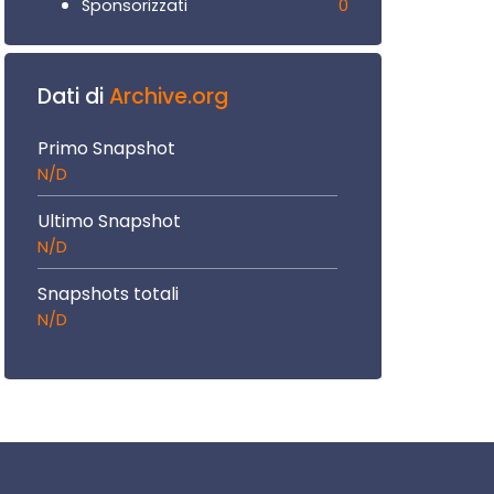
0
Sponsorizzati
Dati di
Archive.org
Primo Snapshot
N/D
Ultimo Snapshot
N/D
Snapshots totali
N/D