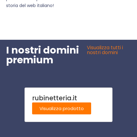
storia del web italiano!
I nostri domini
Visualizza tutti i
nostri domini
premium
rubinetteria.it
chine
Visualizza prodotto
Visu