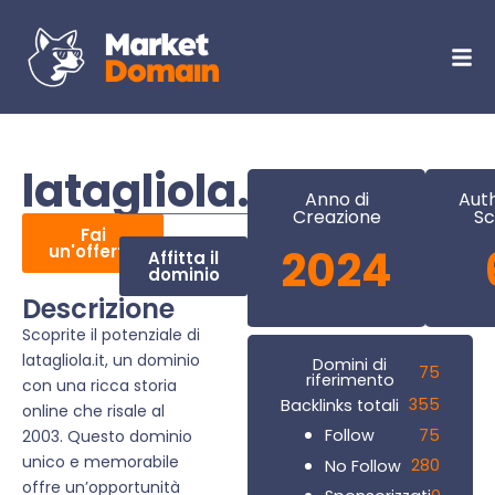
latagliola.it
Anno di
Auth
Creazione
Sc
Fai
un'offerta
2024
Affitta il
dominio
Descrizione
Scoprite il potenziale di
latagliola.it, un dominio
Domini di
75
riferimento
con una ricca storia
355
Backlinks totali
online che risale al
75
Follow
2003. Questo dominio
unico e memorabile
280
No Follow
offre un’opportunità