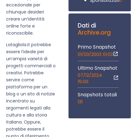
0
Sponsorizzati
eccezionale per
chiunque desideri
creare un’identità
Dati di
online forte e
Archive.org
riconoscibile.
Latagliola.it potrebbe
Primo Snapshot
essere l’ideale per
01/03/2003 01:03
un’ampia varietà di
progetti commerciali o
Ultimo Snapshot
creativi. Potrebbe
07/12/2024
servire come
15:00
piattaforma per un
blog o un sito di notizie
Snapshots totali
incentrato su
131
argomenti legati alla
cultura e alla storia
italiana. Oppure,
potrebbe essere il
punto di riferimento