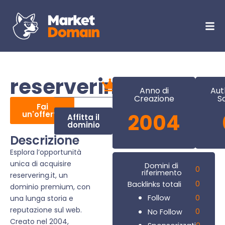
reservering.it
Anno di
Aut
Creazione
S
Fai
un'offerta
2004
Affitta il
dominio
Descrizione
Esplora l’opportunità
unica di acquisire
Domini di
0
riferimento
reservering.it, un
0
Backlinks totali
dominio premium, con
0
Follow
una lunga storia e
reputazione sul web.
0
No Follow
Creato nel 2004,