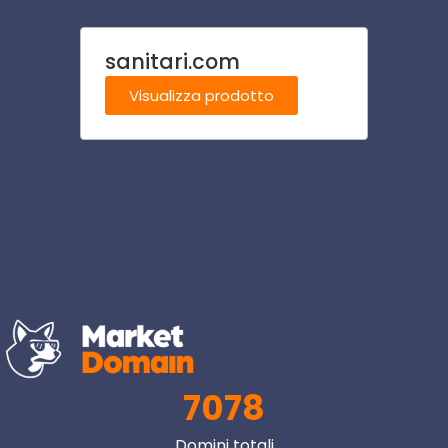
sanitari.com
hamb
Visualizza prodotto
Visu
7078
Domini totali