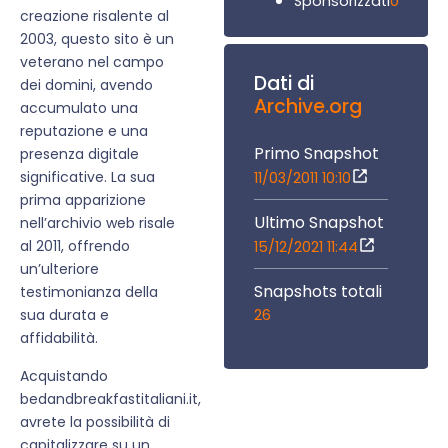
0
Sponsorizzati
creazione risalente al
2003, questo sito è un
veterano nel campo
Dati di
dei domini, avendo
Archive.org
accumulato una
reputazione e una
Primo Snapshot
presenza digitale
significative. La sua
11/03/2011 10:10
prima apparizione
Ultimo Snapshot
nell’archivio web risale
al 2011, offrendo
15/12/2021 11:44
un’ulteriore
Snapshots totali
testimonianza della
26
sua durata e
affidabilità.
Acquistando
bedandbreakfastitaliani.it,
avrete la possibilità di
capitalizzare su un