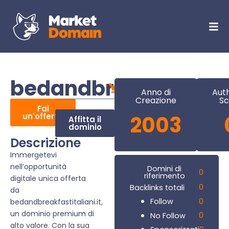
bedandbreakfastitali
Anno di
Auth
Creazione
Sc
Fai
un'offerta
2003
Affitta il
dominio
Descrizione
Immergetevi
nell’opportunità
Domini di
0
riferimento
digitale unica offerta
0
Backlinks totali
da
0
Follow
bedandbreakfastitaliani.it,
un dominio premium di
0
No Follow
alto valore. Con la sua