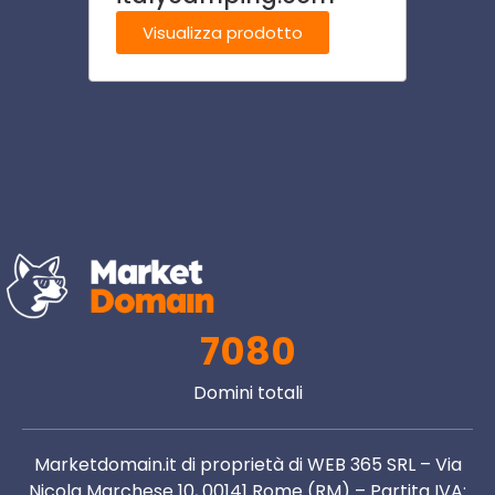
Visualizza prodotto
Visu
7080
Domini totali
Marketdomain.it di proprietà di WEB 365 SRL – Via
Nicola Marchese 10, 00141 Rome (RM) – Partita IVA: