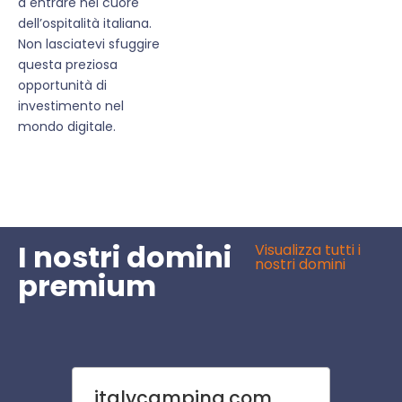
a entrare nel cuore
dell’ospitalità italiana.
Non lasciatevi sfuggire
questa preziosa
opportunità di
investimento nel
mondo digitale.
I nostri domini
Visualizza tutti i
nostri domini
premium
italycamping.com
outlet