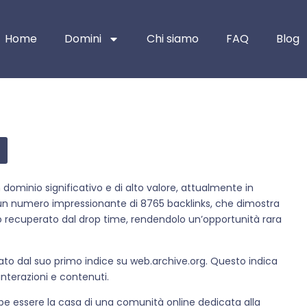
Home
Domini
Chi siamo
FAQ
Blog
un dominio significativo e di alto valore, attualmente in
un numero impressionante di 8765 backlinks, che dimostra
io recuperato dal drop time, rendendolo un’opportunità rara
ziato dal suo primo indice su web.archive.org. Questo indica
nterazioni e contenuti.
rebbe essere la casa di una comunità online dedicata alla