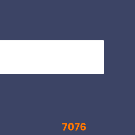
psi
V
7076