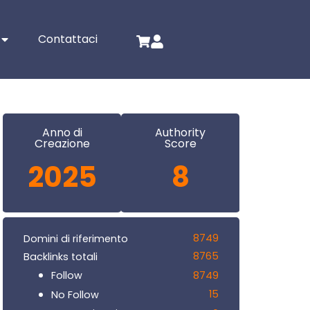
Contattaci
Anno di
Authority
Creazione
Score
2025
8
8749
Domini di riferimento
8765
Backlinks totali
8749
Follow
15
No Follow