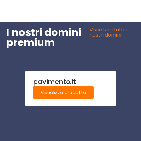
I nostri domini
Visualizza tutti i
nostri domini
premium
pavimento.it
rifug
Visualizza prodotto
Visu