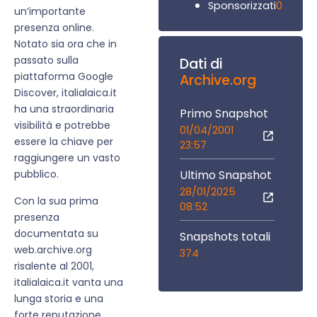
0
Sponsorizzati
un’importante
presenza online.
Notato sia ora che in
passato sulla
Dati di
piattaforma Google
Archive.org
Discover, italialaica.it
ha una straordinaria
Primo Snapshot
visibilità e potrebbe
01/04/2001
essere la chiave per
23:57
raggiungere un vasto
Ultimo Snapshot
pubblico.
28/01/2025
Con la sua prima
08:52
presenza
documentata su
Snapshots totali
web.archive.org
374
risalente al 2001,
italialaica.it vanta una
lunga storia e una
forte reputazione