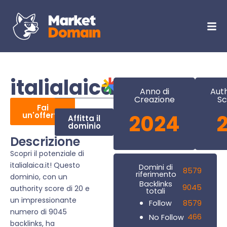
italialaica.it
Anno di
Auth
Creazione
Sc
Fai
un'offerta
2024
Affitta il
dominio
Descrizione
Scopri il potenziale di
italialaica.it! Questo
Domini di
8579
riferimento
dominio, con un
Backlinks
9045
authority score di 20 e
totali
un impressionante
8579
Follow
numero di 9045
466
No Follow
backlinks, ha