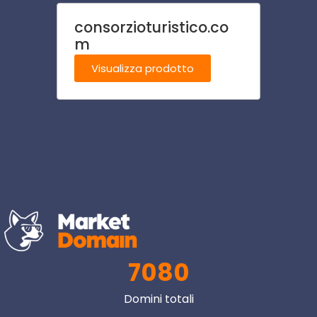
consorzioturistico.co
brill
m
Visu
Visualizza prodotto
7080
Domini totali