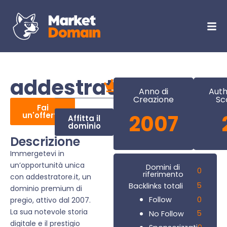
addestratore.it
Anno di
Auth
Creazione
Sc
Fai
un'offerta
2007
Affitta il
dominio
Descrizione
Immergetevi in
un’opportunità unica
Domini di
0
riferimento
con addestratore.it, un
5
Backlinks totali
dominio premium di
0
Follow
pregio, attivo dal 2007.
La sua notevole storia
5
No Follow
digitale e il prestigio