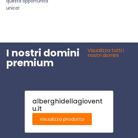
questa opportunità
unica!
I nostri domini
Visualizza tutti i
nostri domini
premium
alberghidellagiovent
stab
u.it
Visu
Visualizza prodotto