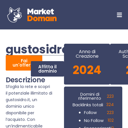
gustosidro.it
Anno di
Auth
Creazione
Sc
Fai
un'offerta
2024
Affitta il
dominio
Descrizione
Sfoglia la rete e scopri
il potenziale illimitato di
Domini di
223
riferimento
gustosidro.it, un
324
Backlinks totali
dominio unico
223
Follow
disponibile per
l’acquisto. Con
102
No Follow
un’indimenticabile