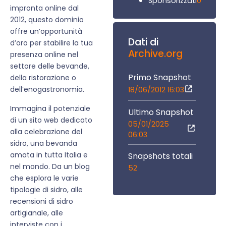
0
Sponsorizzati
impronta online dal
2012, questo dominio
offre un’opportunità
Dati di
d’oro per stabilire la tua
Archive.org
presenza online nel
settore delle bevande,
Primo Snapshot
della ristorazione o
dell’enogastronomia.
18/06/2012 16:03
Immagina il potenziale
Ultimo Snapshot
di un sito web dedicato
05/01/2025
alla celebrazione del
06:03
sidro, una bevanda
amata in tutta Italia e
Snapshots totali
nel mondo. Da un blog
52
che esplora le varie
tipologie di sidro, alle
recensioni di sidro
artigianale, alle
interviste con i