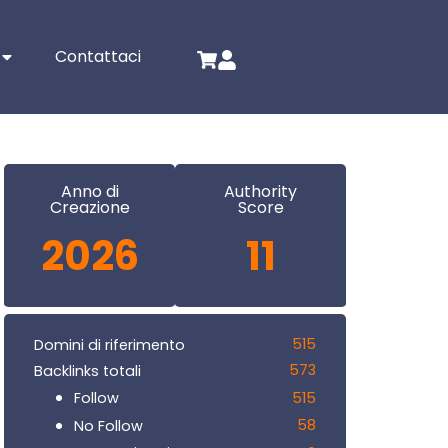
Contattaci
Anno di
Authority
Creazione
Score
2026
11
515
Domini di riferimento
573
Backlinks totali
515
Follow
58
No Follow