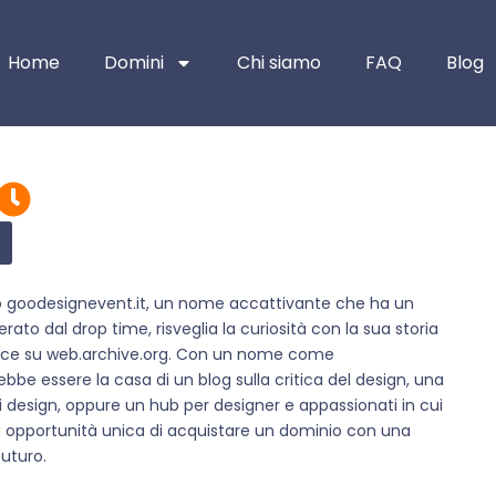
Home
Domini
Chi siamo
FAQ
Blog
o goodesignevent.it, un nome accattivante che ha un
rato dal drop time, risveglia la curiosità con la sua storia
ndice su web.archive.org. Con un nome come
rebbe essere la casa di un blog sulla critica del design, una
di design, oppure un hub per designer e appassionati in cui
 opportunità unica di acquistare un dominio con una
futuro.