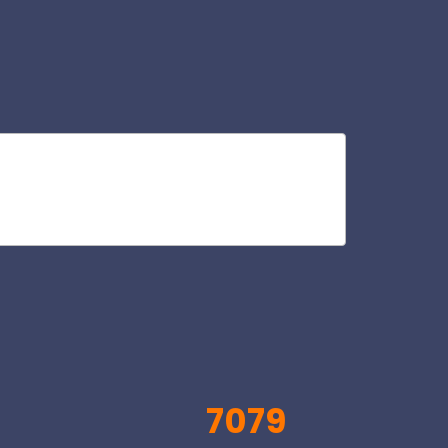
ost
V
7079