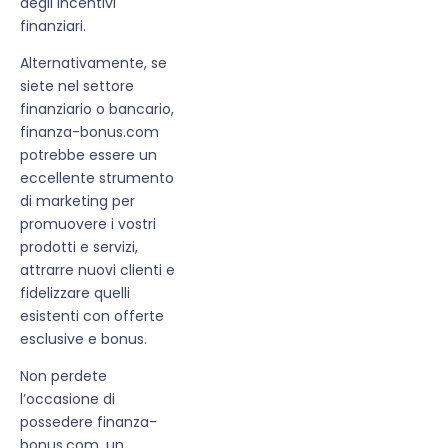
degli incentivi
finanziari.
Alternativamente, se
siete nel settore
finanziario o bancario,
finanza-bonus.com
potrebbe essere un
eccellente strumento
di marketing per
promuovere i vostri
prodotti e servizi,
attrarre nuovi clienti e
fidelizzare quelli
esistenti con offerte
esclusive e bonus.
Non perdete
l’occasione di
possedere finanza-
bonus.com, un