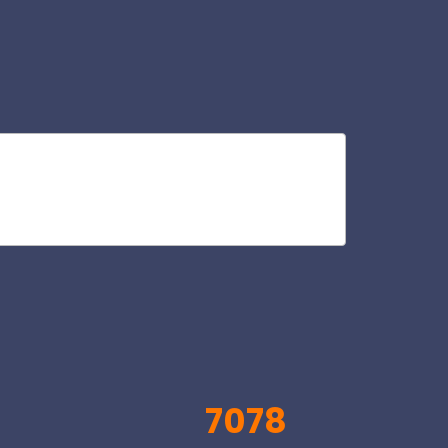
rou
V
7078