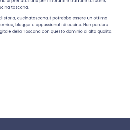
ma di prenotazione per ristoranti e trattorie toscane,
cucina toscana.
di storia, cucinatoscana.it potrebbe essere un ottimo
nomico, blogger e appassionati di cucina. Non perdere
igitale della Toscana con questo dominio di alta qualità.