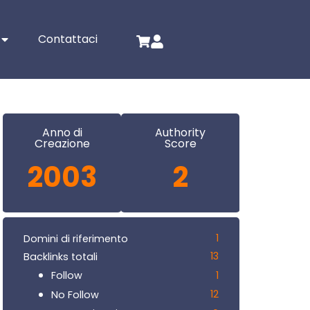
Contattaci
Anno di
Authority
Creazione
Score
2003
2
1
Domini di riferimento
13
Backlinks totali
1
Follow
12
No Follow