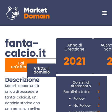
fanta-
Anno di
Autho
calcio.it
Creazione
Sco
2021
Fai
un'offerta
Affitta il
dominio
Descrizione
Domini di
1
Scopri l’opportunità
riferimento
unica di possedere
3
Backlinks totali
fanta-calcio.it, un
1
Follow
dominio storico con
2
No Follow
una presenza online