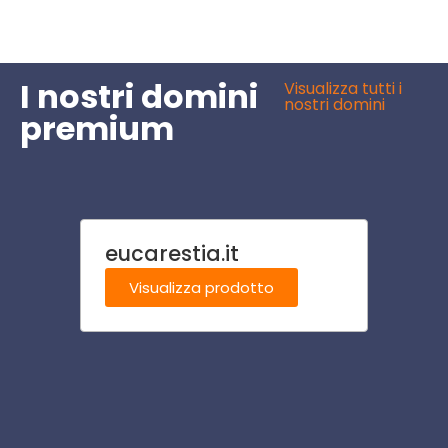
I nostri domini
Visualizza tutti i
nostri domini
premium
eucarestia.it
sett
Visualizza prodotto
Visu