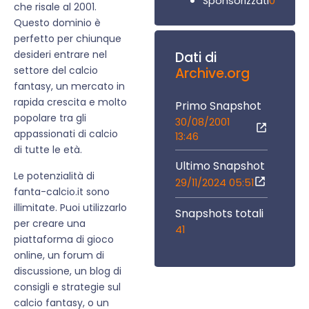
0
Sponsorizzati
che risale al 2001.
Questo dominio è
perfetto per chiunque
desideri entrare nel
Dati di
settore del calcio
Archive.org
fantasy, un mercato in
rapida crescita e molto
Primo Snapshot
popolare tra gli
30/08/2001
appassionati di calcio
13:46
di tutte le età.
Ultimo Snapshot
Le potenzialità di
29/11/2024 05:51
fanta-calcio.it sono
illimitate. Puoi utilizzarlo
Snapshots totali
per creare una
41
piattaforma di gioco
online, un forum di
discussione, un blog di
consigli e strategie sul
calcio fantasy, o un