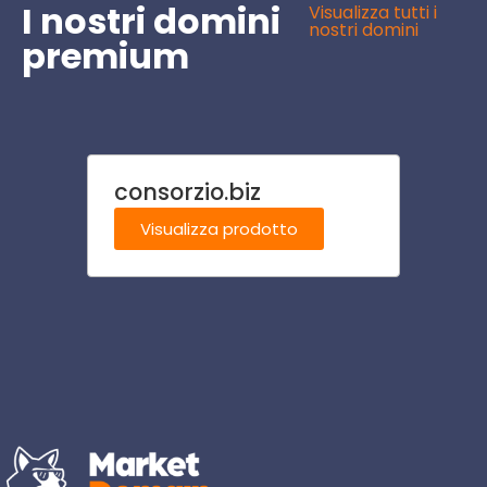
I nostri domini
Visualizza tutti i
nostri domini
premium
consorzio.biz
ombre
Visualizza prodotto
Visu