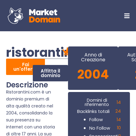
ristorantini.com
Anno di
Aut
Creazione
S
Fai
un'offerta
2004
Affitta il
dominio
Descrizione
Ristorantini.com è un
dominio premium di
Domini di
14
riferimento
alta qualità creato nel
24
Backlinks totali
2004, consolidando la
14
Follow
sua presenza su
internet con una storia
10
No Follow
di oltre 17 anni. La sua