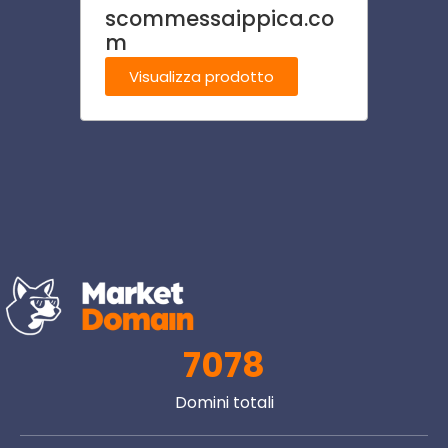
scommessaippica.co
resid
m
Visu
Visualizza prodotto
7078
Domini totali