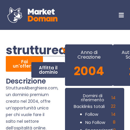
strutturealberghier
Anno di
Aut
Creazione
S
Fai
un'offerta
2004
Affitta il
dominio
Descrizione
StruttureAlberghiere.com,
un dominio premium
Domini di
14
riferimento
creato nel 2004, offre
22
Backlinks totali
un’opportunità unica
14
Follow
per chi vuole fare il
salto nel settore
8
No Follow
dell’ospitalità online.