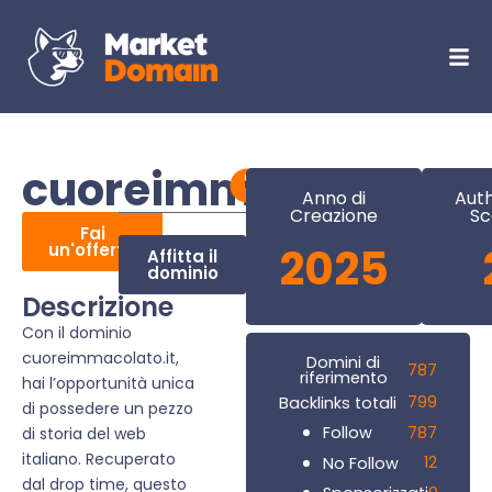
cuoreimmacolato.it
Anno di
Auth
Creazione
Sc
Fai
un'offerta
2025
Affitta il
dominio
Descrizione
Con il dominio
cuoreimmacolato.it,
Domini di
787
riferimento
hai l’opportunità unica
799
Backlinks totali
di possedere un pezzo
787
Follow
di storia del web
italiano. Recuperato
12
No Follow
dal drop time, questo