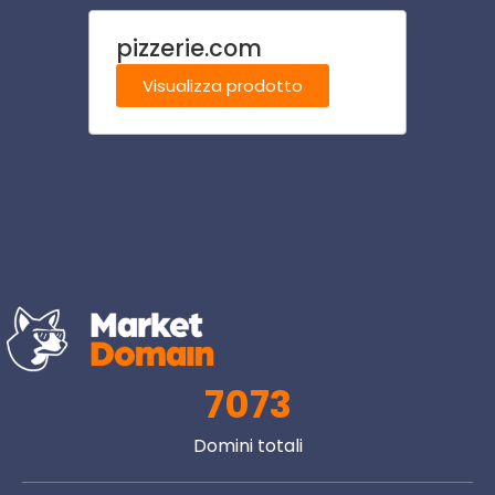
pizzerie.com
casi
Visualizza prodotto
Visu
7073
Domini totali