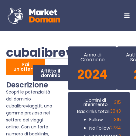
cubalibreviaggi.it
Anno di
Auth
Creazione
Sc
Fai
un'offerta
2024
Affitta il
dominio
Descrizione
Scopri le potenzialità
del dominio
Domini di
315
riferimento
cubalibreviaggi.it, una
3043
Backlinks totali
gemma preziosa nel
315
Follow
settore dei viaggi
online. Con un forte
2734
No Follow
numero di backlinks,