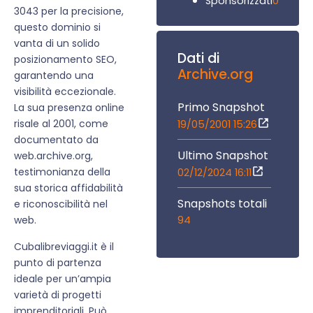
0
Sponsorizzati
3043 per la precisione,
questo dominio si
vanta di un solido
Dati di
posizionamento SEO,
Archive.org
garantendo una
visibilità eccezionale.
Primo Snapshot
La sua presenza online
risale al 2001, come
19/05/2001 15:26
documentato da
Ultimo Snapshot
web.archive.org,
testimonianza della
02/12/2024 16:11
sua storica affidabilità
Snapshots totali
e riconoscibilità nel
94
web.
Cubalibreviaggi.it è il
punto di partenza
ideale per un’ampia
varietà di progetti
imprenditoriali. Può