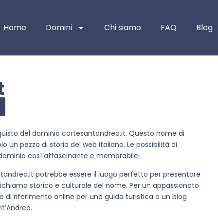
Home
Domini
Chi siamo
FAQ
Blog
t
cquisto del dominio cortesantandrea.it. Questo nome di
o un pezzo di storia del web italiano. Le possibilità di
 dominio così affascinante e memorabile.
ntandrea.it potrebbe essere il luogo perfetto per presentare
l richiamo storico e culturale del nome. Per un appassionato
o di riferimento online per una guida turistica o un blog
ant’Andrea.