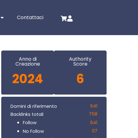
Contattaci
Anno di
Authority
Creazione
Score
2024
6
641
Domini di riferimento
758
Backlinks totali
641
Follow
117
No Follow