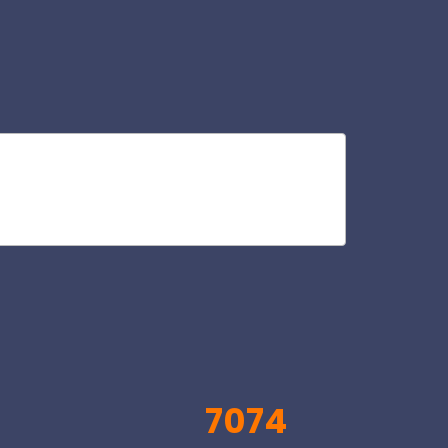
ne
V
7074