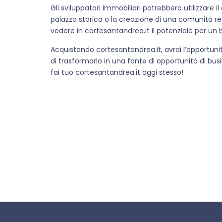
Gli sviluppatori immobiliari potrebbero utilizzare 
palazzo storico o la creazione di una comunità resi
vedere in cortesantandrea.it il potenziale per un
Acquistando cortesantandrea.it, avrai l’opportunit
di trasformarlo in una fonte di opportunità di bu
fai tuo cortesantandrea.it oggi stesso!